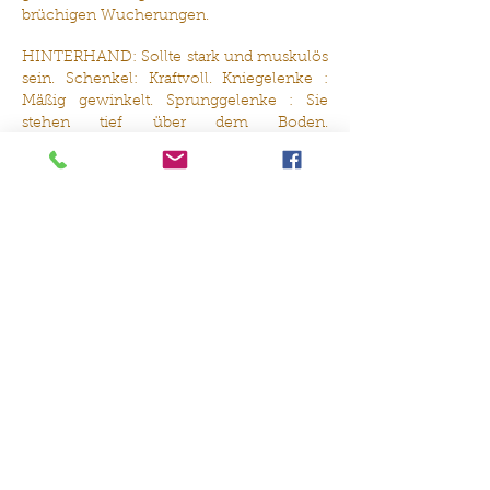
brüchigen Wucherungen.
HINTERHAND: Sollte stark und muskulös
sein. Schenkel: Kraftvoll. Kniegelenke :
Mäßig gewinkelt. Sprunggelenke : Sie
stehen tief über dem Boden.
Hinterpfoten: Sollten kräftig, ziemlich
rund und Mäßig klein sein; die Zehen sind
gebogen und stehen weder nach außen
noch nach innen; schwarze Krallen sind
äußerst erwünscht. Die Ballen sind
gebrauchstüchtig und frei von Rissen oder
brüchigen Wucherungen.
GANGWERK: Vorder- und Hinterläufe
werden gerade und parallel nach vorn
geführt, die Ellenbogen bewegen sich
parallel zum Körper und arbeiten frei an
dessen Seite; die Kniegelenke drehen
weder einwärts noch auswärts. FCI-St. Nr.
139 /
30. 08. 2002 6