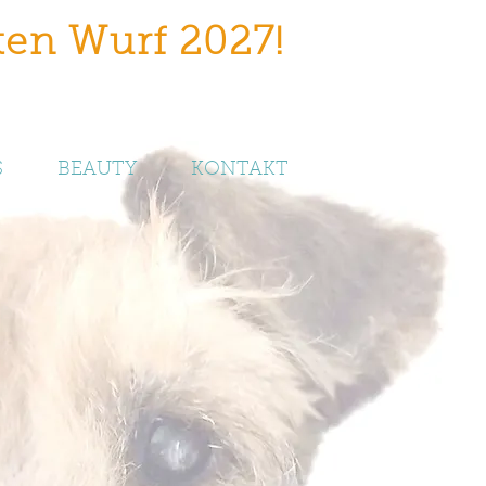
ten Wurf 2027
!
S
BEAUTY
KONTAKT